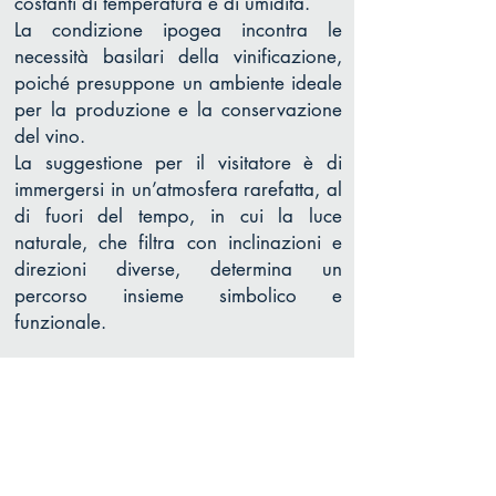
costanti di temperatura e di umidità.
La condizione ipogea incontra le
necessità basilari della vinificazione,
poiché presuppone un ambiente ideale
per la produzione e la conservazione
del vino.
La suggestione per il visitatore è di
immergersi in un’atmosfera rarefatta, al
di fuori del tempo, in cui la luce
naturale, che filtra con inclinazioni e
direzioni diverse, determina un
percorso insieme simbolico e
funzionale.
CREDITS
Luogo:
Otranto
Cliente:
Privato
Cronologia:
progetto: 2019,
completamento:2023
Superficie tot(mq):
5.380